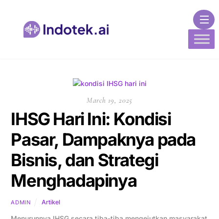
Skip to content
Me
March 19, 2025
IHSG Hari Ini: Kondisi
Pasar, Dampaknya pada
Bisnis, dan Strategi
Menghadapinya
Artikel
ADMIN
Menurunnya IHSG secara tiba-tiba mengejutkan masyarakat