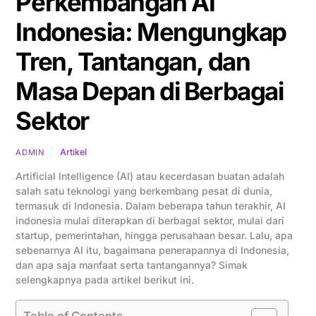
Perkembangan AI
Indonesia: Mengungkap
Tren, Tantangan, dan
Masa Depan di Berbagai
Sektor
Artikel
ADMIN
Artificial Intelligence (AI) atau kecerdasan buatan adalah
salah satu teknologi yang berkembang pesat di dunia,
termasuk di Indonesia. Dalam beberapa tahun terakhir, AI
indonesia mulai diterapkan di berbagai sektor, mulai dari
startup, pemerintahan, hingga perusahaan besar. Lalu, apa
sebenarnya AI itu, bagaimana penerapannya di Indonesia,
dan apa saja manfaat serta tantangannya? Simak
selengkapnya pada artikel berikut ini.
Table of Contents