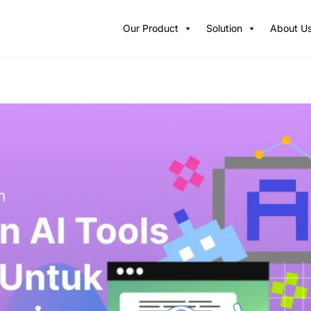
Our Product
Solution
About U