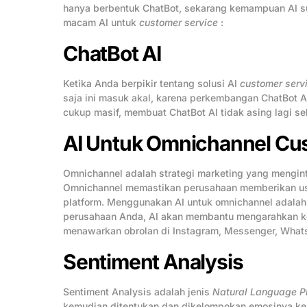
hanya berbentuk ChatBot, sekarang kemampuan AI 
macam AI untuk
customer service
:
ChatBot AI
Ketika Anda berpikir tentang solusi AI
customer serv
saja ini masuk akal, karena perkembangan ChatBot 
cukup masif, membuat ChatBot AI tidak asing lagi se
AI Untuk Omnichannel Cu
Omnichannel adalah strategi marketing yang mengint
Omnichannel memastikan perusahaan memberikan user
platform. Menggunakan AI untuk omnichannel adalah
perusahaan Anda, AI akan membantu mengarahkan 
menawarkan obrolan di Instagram, Messenger, What
Sentiment Analysis
Sentiment Analysis adalah jenis
Natural Language P
kemudian ditentukan dan dikelompokan emosinya ke dal