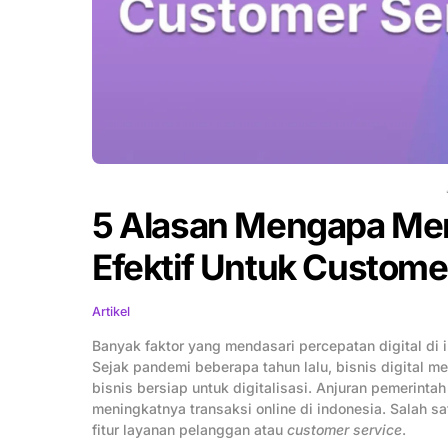
5 Alasan Mengapa Men
Efektif Untuk Custome
Artikel
Banyak faktor yang mendasari percepatan digital di
Sejak pandemi beberapa tahun lalu, bisnis digital 
bisnis bersiap untuk digitalisasi. Anjuran pemerint
meningkatnya transaksi online di indonesia. Salah sa
fitur layanan pelanggan atau
customer service
.