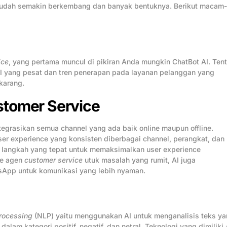
sudah semakin berkembang dan banyak bentuknya. Berikut macam-
ice
, yang pertama muncul di pikiran Anda mungkin ChatBot AI. Ten
AI yang pesat dan tren penerapan pada layanan pelanggan yang
karang.
stomer Service
egrasikan semua channel yang ada baik online maupun offline.
 experience yang konsisten diberbagai channel, perangkat, dan
 langkah yang tepat untuk memaksimalkan user experience
ke agen
customer service
utuk masalah yang rumit, AI juga
sApp untuk komunikasi yang lebih nyaman.
rocessing
(NLP) yaitu menggunakan AI untuk menganalisis teks y
am kategori positif, negatif, dan netral. Teknologi yang dimiliki 