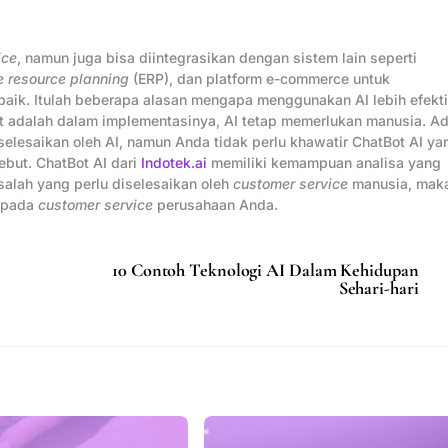
ice
, namun juga bisa diintegrasikan dengan sistem lain seperti
e resource planning
(ERP), dan platform e-commerce untuk
baik. Itulah beberapa alasan mengapa menggunakan AI lebih efekti
t adalah dalam implementasinya, AI tetap memerlukan manusia. A
elesaikan oleh AI, namun Anda tidak perlu khawatir ChatBot AI ya
ebut. ChatBot AI dari
Indotek.ai
memiliki kemampuan analisa yang
salah yang perlu diselesaikan oleh
customer service
manusia, mak
kepada
customer service
perusahaan Anda.
10 Contoh Teknologi AI Dalam Kehidupan
Sehari-hari